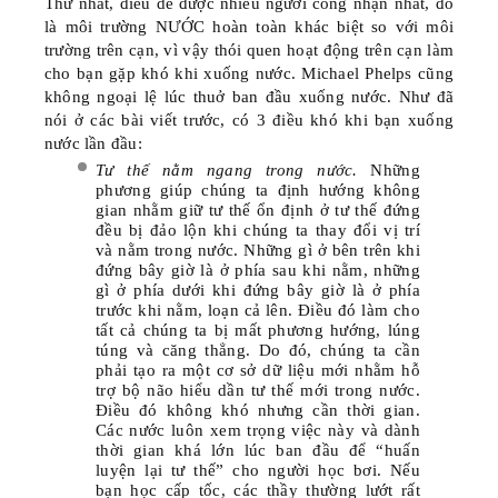
Thứ nhất
, điều dễ được nhiều người công nhận nhất, đó
là
môi trường NƯỚC
hoàn toàn khác biệt so với môi
trường trên cạn, vì vậy
thói quen hoạt động trên cạn
làm
cho bạn gặp khó khi xuống nước. Michael Phelps cũng
không ngoại lệ lúc thuở ban đầu xuống nước. Như đã
nói ở các bài viết trước, có 3 điều khó khi bạn xuống
nước lần đầu:
Tư thế nằm ngang trong nước.
Những
phương giúp chúng ta định hướng không
gian nhằm giữ tư thế ổn định ở tư thế đứng
đều bị đảo lộn khi chúng ta thay đổi vị trí
và nằm trong nước. Những gì ở bên trên khi
đứng bây giờ là ở phía sau khi nằm, những
gì ở phía dưới khi đứng bây giờ là ở phía
trước khi nằm, loạn cả lên. Điều đó làm cho
tất cả chúng ta bị mất phương hướng, lúng
túng và căng thẳng. Do đó, chúng ta cần
phải tạo ra một cơ sở dữ liệu mới nhằm hỗ
trợ bộ não hiểu dần tư thế mới trong nước.
Điều đó không khó nhưng cần thời gian.
Các nước luôn xem trọng việc này và dành
thời gian khá lớn lúc ban đầu để “huấn
luyện lại tư thế” cho người học bơi. Nếu
bạn học cấp tốc, các thầy thường lướt rất