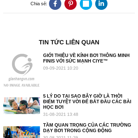
Chia sẻ:
TIN TỨC LIÊN QUAN
GIỚI THIỆU VỀ KÍNH BƠI THÔNG MINH
FINIS VỚI SỨC MẠNH CIYE™
09-09-2021 10:20
5 LÝ DO TẠI SAO BÂY GIỜ LÀ THỜI
ĐIỂM TUYỆT VỜI ĐỂ BẮT ĐẦU CÁC BÀI
HỌC BƠI
31-08-2021 13:48
TẦM QUAN TRỌNG CỦA CÁC TRƯỜNG
DẠY BƠI TRONG CỘNG ĐỘNG
30-08-2021 11:29