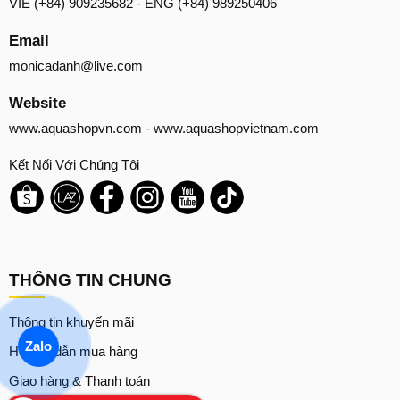
VIE (+84) 909235682 - ENG (+84) 989250406
Email
monicadanh@live.com
Website
www.aquashopvn.com
-
www.aquashopvietnam.com
Kết Nối Với Chúng Tôi
THÔNG TIN CHUNG
Thông tin khuyến mãi
Zalo
Hướng dẫn mua hàng
Giao hàng & Thanh toán