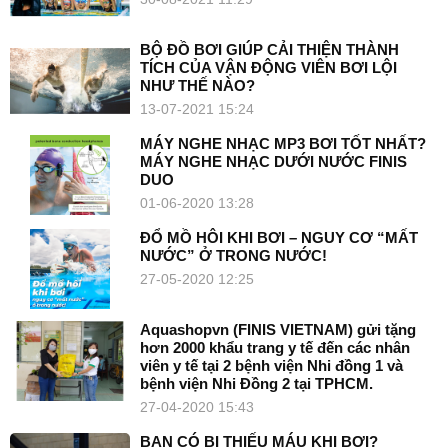
BỘ ĐỒ BƠI GIÚP CẢI THIỆN THÀNH
TÍCH CỦA VẬN ĐỘNG VIÊN BƠI LỘI
NHƯ THẾ NÀO?
13-07-2021 15:24
MÁY NGHE NHẠC MP3 BƠI TỐT NHẤT?
MÁY NGHE NHẠC DƯỚI NƯỚC FINIS
DUO
01-06-2020 13:28
ĐỔ MỒ HÔI KHI BƠI – NGUY CƠ “MẤT
NƯỚC” Ở TRONG NƯỚC!
27-05-2020 12:25
Aquashopvn (FINIS VIETNAM) gửi tặng
hơn 2000 khẩu trang y tế đến các nhân
viên y tế tại 2 bệnh viện Nhi đồng 1 và
bệnh viện Nhi Đồng 2 tại TPHCM.
27-04-2020 15:43
BẠN CÓ BỊ THIẾU MÁU KHI BƠI?