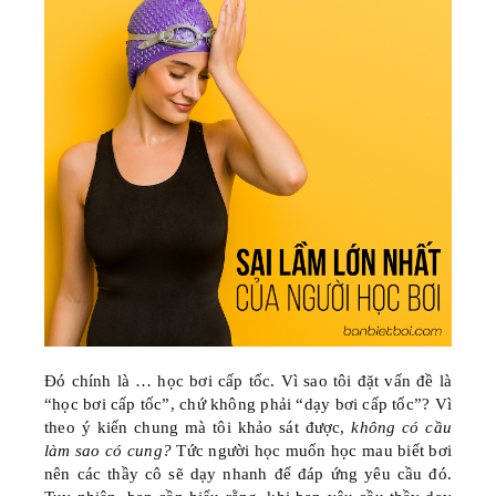
Đó chính là … học bơi cấp tốc. Vì sao tôi đặt vấn đề là
“học bơi cấp tốc”, chứ không phải “dạy bơi cấp tốc”? Vì
theo ý kiến chung mà tôi khảo sát được,
không có cầu
làm sao có cung?
Tức người học muốn học mau biết bơi
nên các thầy cô sẽ dạy nhanh để đáp ứng yêu cầu đó.