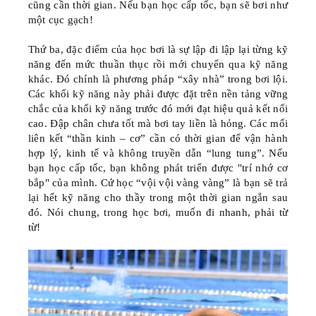
cũng cần thời gian. Nếu bạn học cấp tốc, bạn sẽ bơi như
một cục gạch!
Thứ ba,
đặc điểm của học bơi là sự lập đi lập lại từng kỹ
năng đến mức thuần thục rồi mới chuyển qua kỹ năng
khác. Đó chính là phương pháp “xây nhà” trong bơi lội.
Các khối kỹ năng này phải được đặt trên nền tảng vững
chắc của khối kỹ năng trước đó mới đạt hiệu quả kết nối
cao. Đập chân chưa tốt mà bơi tay liền là hỏng. Các mối
liên kết “thần kinh – cơ” cần có thời gian để vận hành
hợp lý, kinh tế và không truyền dẫn “lung tung”. Nếu
bạn học cấp tốc, bạn không phát triển được "trí nhớ cơ
bắp" của mình. Cứ học “vội vội vàng vàng” là bạn sẽ trả
lại hết kỹ năng cho thầy trong một thời gian ngắn sau
đó. Nói chung, trong học bơi, muốn đi nhanh, phải từ
từ!