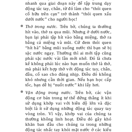
nhanh qua giai đoạn này để tập trung dạy
động tác tay, chân, từ đó làm cho “thói quen
cố hữu trên cạn” trở thành “thói quen xấu
dưới nước” cho người học!
Thở trong nước.
Trên bờ, chúng ta thường
hít vào, thở ra qua mũi. Nhưng ở dưới nước,
bạn lại phải tập hít vào bằng miệng, thở ra
bằng cả miệng và mũi. Cứ đem thói quen
“hít hà” bằng mũi xuống nước thì bạn sẽ bị
sặc nước ngay. Thường thì ai mới tập cũng
phải sặc nước vài lần mới nhớ. Đó là chưa
kể không phải lúc nào bạn muốn thở là thở,
mà phải kết hợp thở với động tác tay, chân,
đầu, cổ sao cho đúng nhịp. Điều đó không
khó nhưng cần thời gian. Nếu bạn học cấp
tốc, bạn dễ bị “nuốt nước” khi lấy hơi.
Vận động trong nước.
Trên bờ, các vận
động cơ bản trong tư thế đứng thẳng ít khi
sử dụng khớp vai với biên độ lớn và đặc
biệt là ít sử dụng những động tác quay tay
vòng tròn. Vì vậy, khớp vai của chúng ta
thường không linh hoạt. Điều đó gây khó
khăn ban đầu cho chúng ta trong những
động tác nhấc tay khỏi mặt nước ở các kiểu