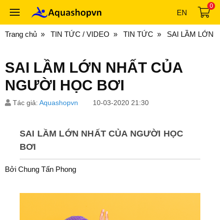
0
EN
Trang chủ
TIN TỨC / VIDEO
TIN TỨC
SAI LẦM LỚN 
SAI LẦM LỚN NHẤT CỦA
NGƯỜI HỌC BƠI
Tác giả:
Aquashopvn
10-03-2020 21:30
SAI LẦM LỚN NHẤT CỦA NGƯỜI HỌC
BƠI
Bởi C
hung Tấn Phong