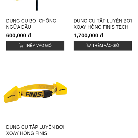
DỤNG CỤ BƠI CHỐNG
DỤNG CỤ TẬP LUYỆN BƠI
NGỮA ĐẦU
XOAY HÔNG FINIS TECH
(HEADSTRONG POSTURE
TOC (TECH TOC)
600,000 đ
1,700,000 đ
TRAINER)
THÊM VÀO GIỎ
THÊM VÀO GIỎ
DỤNG CỤ TẬP LUYỆN BƠI
XOAY HÔNG FINIS