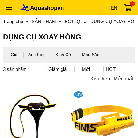
0
EN
Trang chủ
SẢN PHẨM
BƠI LỘI
DỤNG CỤ XOAY HÔ
DỤNG CỤ XOAY HÔNG
Giá
Anti Fog
Kích Cỡ
Màu Sắc
3
sản phẩm
Giảm giá
Mới
HOT
Xếp theo:
Mới nhất
NEW