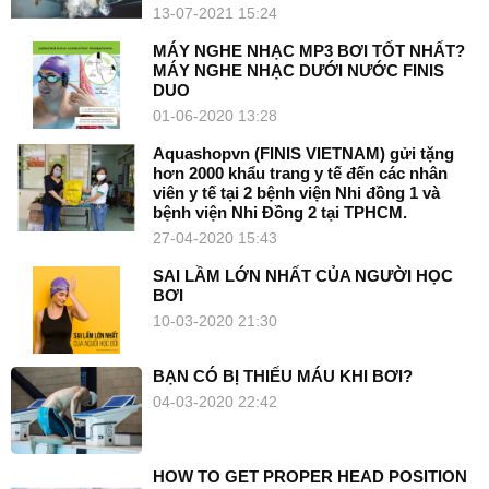
13-07-2021 15:24
MÁY NGHE NHẠC MP3 BƠI TỐT NHẤT?
MÁY NGHE NHẠC DƯỚI NƯỚC FINIS
DUO
01-06-2020 13:28
Aquashopvn (FINIS VIETNAM) gửi tặng
hơn 2000 khẩu trang y tế đến các nhân
viên y tế tại 2 bệnh viện Nhi đồng 1 và
bệnh viện Nhi Đồng 2 tại TPHCM.
27-04-2020 15:43
SAI LẦM LỚN NHẤT CỦA NGƯỜI HỌC
BƠI
10-03-2020 21:30
BẠN CÓ BỊ THIẾU MÁU KHI BƠI?
04-03-2020 22:42
HOW TO GET PROPER HEAD POSITION