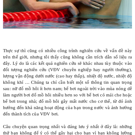
Thực sự thì cũng có nhiều công trình nghiên cứu về vấn đề này
trên thế giới, nhưng tôi thấy cũng không cần trích dẫn số liệu ra
đây. Lý do là các kết quả nghiên cứu sẽ khác nhau tùy thuộc vào
đối tượng nghiên cứu (VĐV chuyên nghiệp hay người thường),
lượng vận động dưới nước (cao hay thấp), nhiệt độ nước, nhiệt độ
không khí … Chúng ta chỉ cần biết một số thông tin quan trọng
sau: nữ đổ mồ hôi ít hơn nam; bể bơi ngoài trời vào mùa nóng dễ
làm người bơi đổ mồ hôi nhiều hơn so với bể bơi có mái che hoặc
bể bơi trong nhà; đổ mồ hôi gây mất nước cho cơ thể, từ đó ảnh
hưởng đến khả năng hoạt động của bạn trong nước và ảnh hưởng
đến thành tích của VĐV bơi.
Câu chuyện quan trọng nhất và đáng lưu ý nhất ở đây là: những
thứ bạn không để ý có thể gây hại cho bạn vì bạn không lường