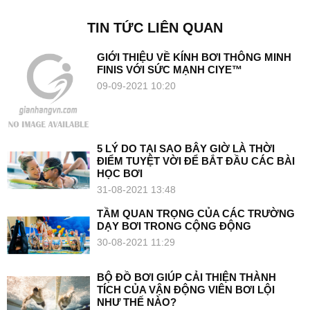
TIN TỨC LIÊN QUAN
GIỚI THIỆU VỀ KÍNH BƠI THÔNG MINH
FINIS VỚI SỨC MẠNH CIYE™
09-09-2021 10:20
5 LÝ DO TẠI SAO BÂY GIỜ LÀ THỜI
ĐIỂM TUYỆT VỜI ĐỂ BẮT ĐẦU CÁC BÀI
HỌC BƠI
31-08-2021 13:48
TẦM QUAN TRỌNG CỦA CÁC TRƯỜNG
DẠY BƠI TRONG CỘNG ĐỘNG
30-08-2021 11:29
BỘ ĐỒ BƠI GIÚP CẢI THIỆN THÀNH
TÍCH CỦA VẬN ĐỘNG VIÊN BƠI LỘI
NHƯ THẾ NÀO?