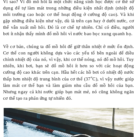
Vì sao? Vì
đổ mồ hôi là một chức năng sinh học
được cơ thể sử
dụng để tự làm mát trong những điều kiện nhất định (nhiệt độ
môi trường cao hoặc cơ thể hoạt động ở cường độ cao). Và khi
gặp những điều kiện như vậy, dù là trên cạn hay ở dưới nước, cơ
thể vẫn xuất mồ hôi. Đó là cơ chế tự nhiên. Chỉ có điều, người
bơi ít nhận thấy mình đổ mồ hôi vì nước bao bọc xung quanh họ.
Về cơ bản, chúng ta đổ mồ hôi để giữ thân nhiệt ở mức ổn định.
Cơ thể con người không dựa vào các yếu tố bên ngoài để điều
chỉnh nhiệt độ của nó, vì vậy, khi cơ thể nóng, nó đổ mồ hôi. Tuy
nhiên, khi bơi, bạn sẽ đổ mồ hôi ít hơn so với các hoạt động
cường độ cao khác trên cạn. Hầu hết các hồ bơi có nhiệt độ nước
°
thấp hơn nhiệt độ trung bình của cơ thể (37
C), vì vậy nước giúp
làm mát cơ thể bạn và làm giảm nhu cầu đổ mồ hôi của bạn.
Nhưng ngay cả khi nước giúp bạn mát mẻ, nó cũng không ngăn
cơ thể tạo ra phản ứng tự nhiên đó.