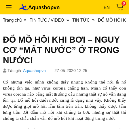
0
EN
Trang chủ
TIN TỨC / VIDEO
TIN TỨC
ĐỔ MỒ HÔI KH
ĐỔ MỒ HÔI KHI BƠI – NGUY
CƠ “MẤT NƯỚC” Ở TRONG
NƯỚC!
Tác giả:
Aquashopvn
27-05-2020 12:25
Có những việc mình không thấy nhưng không thể nói là nó
không tồn tại, như virus corona chẳng hạn. Mình có thấy con
virus corona nào bằng mắt thường đâu nhưng thật sự nó vẫn đang
tồn tại. Đổ mồ hôi dưới nước cũng là dạng như vậy. Không thấy
được từng giọt mồ hôi lấm tấm trên trán, không thấy được tấm
lưng trần ướt đẫm mồ hôi khi chúng ta bơi, nhưng sự thật thì
chúng ta chắc chắn vẫn đổ mồ hôi khi hoạt động trong nước.