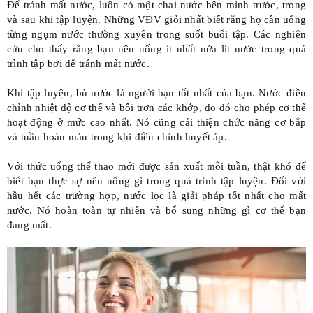
Để tránh mất nước,
luôn có một chai nước bên mình trước, trong
và sau khi tập luyện
. Những VĐV giỏi nhất biết rằng họ cần
uống
từng ngụm nước thường xuyên
trong suốt buổi tập. Các nghiên
cứu cho thấy rằng bạn nên
uống ít nhất nửa lít nước
trong quá
trình tập bơi để tránh mất nước.
Khi tập luyện, bù nước là người bạn tốt nhất của bạn. Nước điều
chỉnh nhiệt độ cơ thể và bôi trơn các khớp, do đó cho phép cơ thể
hoạt động ở mức cao nhất. Nó cũng cải thiện chức năng cơ bắp
và tuần hoàn máu trong khi điều chỉnh huyết áp.
Với thức uống thể thao mới được sản xuất mỗi tuần, thật khó để
biết bạn thực sự nên uống gì trong quá trình tập luyện. Đối với
hầu hết các trường hợp,
nước lọc là giải pháp tốt nhất cho mất
nước
. Nó hoàn toàn tự nhiên và bổ sung những gì cơ thể bạn
đang mất.