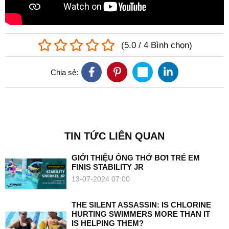
(
5.0
/
4
Bình chọn
)
Chia sẻ:
TIN TỨC LIÊN QUAN
GIỚI THIỆU ỐNG THỞ BƠI TRẺ EM
FINIS STABILITY JR
13-07-2024 07:00
THE SILENT ASSASSIN: IS CHLORINE
HURTING SWIMMERS MORE THAN IT
IS HELPING THEM?