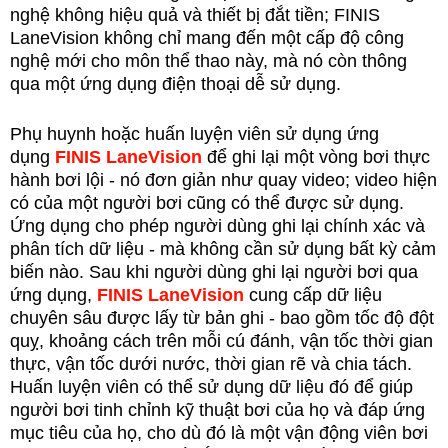
nghệ không hiệu quả và thiết bị đắt tiền; FINIS
LaneVision không chỉ mang đến một cấp độ công
nghệ mới cho môn thể thao này, mà nó còn thông
qua một ứng dụng điện thoại dễ sử dụng.
Phụ huynh hoặc huấn luyện viên sử dụng ứng
dụng
FINIS LaneVision
để ghi lại một vòng bơi thực
hành bơi lội - nó đơn giản như quay video; video hiện
có của một người bơi cũng có thể được sử dụng.
Ứng dụng cho phép người dùng ghi lại chính xác và
phân tích dữ liệu - mà không cần sử dụng bất kỳ cảm
biến nào. Sau khi người dùng ghi lại người bơi qua
ứng dụng,
FINIS LaneVision
cung cấp dữ liệu
chuyên sâu được lấy từ bản ghi - bao gồm tốc độ đột
quỵ, khoảng cách trên mỗi cú đánh, vận tốc thời gian
thực, vận tốc dưới nước, thời gian rẽ và chia tách.
Huấn luyện viên có thể sử dụng dữ liệu đó để giúp
người bơi tinh chỉnh kỹ thuật bơi của họ và đáp ứng
mục tiêu của họ, cho dù đó là một vận động viên bơi