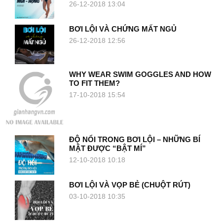
26-12-2018 13:04
BƠI LỘI VÀ CHỨNG MẤT NGỦ
26-12-2018 12:56
WHY WEAR SWIM GOGGLES AND HOW
TO FIT THEM?
17-10-2018 15:54
ĐỘ NỔI TRONG BƠI LỘI – NHỮNG BÍ
MẬT ĐƯỢC “BẬT MÍ”
12-10-2018 10:18
BƠI LỘI VÀ VỌP BẺ (CHUỘT RÚT)
03-10-2018 10:35