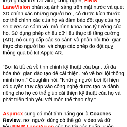
lượng mặt trời Dorairaj, công nghệ,
FINIS
LaneVision
phản xạ ánh sáng trên mặt nước và quét
3D chính xác những người bơi, có được kích thước
cơ thể chính xác của họ và đảm bảo đột quỵ của họ
sẽ được so sánh với mô hình khoa học lý tưởng của
họ. Sử dụng phép chiếu dữ liệu thực tế tăng cường
(AR), nó cung cấp các so sánh và phản hồi thời gian
thực cho người bơi và chụp các phép đo đột quỵ
thông qua bộ kit Apple AR.
“Bơi là tất cả về tinh chỉnh kỹ thuật của bạn; tối đa
hóa thời gian đào tạo để cải thiện. Nó về bơi lội thông
minh hơn.” Coughlin nói. “Những người bơi lội hiện
có quyền truy cập vào công nghệ được tạo ra dành
riêng cho họ có thể giúp cải thiện kỹ thuật của họ và
phát triển tình yêu với môn thể thao này.”
Aspiricx
cũng có một tính năng gọi là
Coaches
Review
, nơi người dùng có thể gửi video và dữ
liệu
FINIS LaneVision
của họ tới các huấn luyện