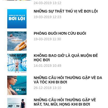
24-03-2019 13:12
NHỮNG SỰ THẬT THÚ VỊ VỀ BƠI LỘI
19-03-2019 12:23
PHÒNG ĐUỐI HƠN CỨU ĐUỐI
19-03-2019 11:30
KHÔNG BAO GIỜ LÀ QUÁ MUỘN ĐỂ
HỌC BƠI
14-01-2019 10:49
NHỮNG CÂU HỎI THƯỜNG GẶP VỀ DA
VÀ TÓC KHI ĐI BƠI
26-12-2018 13:10
NHỮNG CÂU HỎI THƯỜNG GẶP VỀ
MẮT, TAI, MŨI, HỌNG KHI ĐI BƠI