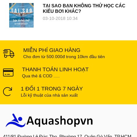
TẠI SAO BẠN KHÔNG THỬ HỌC CÁC
KIỂU BƠI KHÁC?
03-10-2018 10:34
MIỄN PHÍ GIAO HÀNG
Cho đơn từ 500.000đ trong 10km đầu tiên
THANH TOÁN LINH HOẠT
Qua thẻ & COD .....
1 ĐỔI 1 TRONG 7 NGÀY
Lỗi kỹ thuật của nhà sản xuất
411/81 Đường Lê Đức Thọ, Phường 17, Quận Gò Vấp, TP.HCM