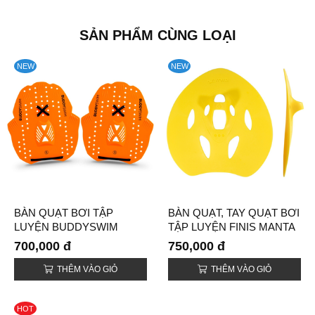
SẢN PHẨM CÙNG LOẠI
NEW
NEW
BÀN QUẠT BƠI TẬP
BÀN QUẠT, TAY QUẠT BƠI
LUYỆN BUDDYSWIM
TẬP LUYỆN FINIS MANTA
POWER (POWER
(MANTA PADDLES)
700,000 đ
750,000 đ
PADDLE)
THÊM VÀO GIỎ
THÊM VÀO GIỎ
HOT