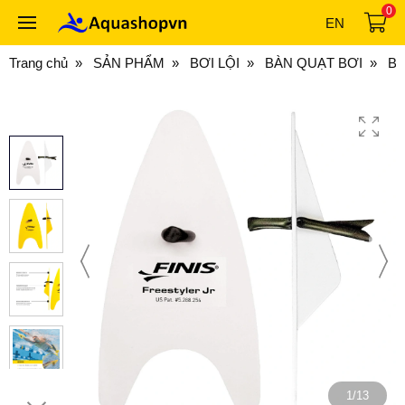
0
EN
Trang chủ
SẢN PHẨM
BƠI LỘI
BÀN QUẠT BƠI
BÀ
1/13