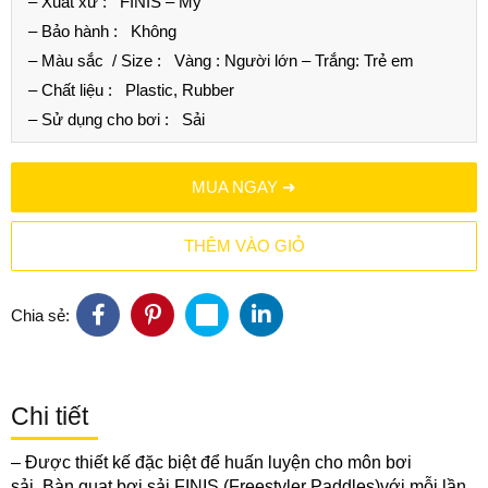
– Xuất xứ :
FINIS – Mỹ
– Bảo hành :
Không
– Màu sắc / Size :
Vàng : Người lớn – Trắng: Trẻ em
– Chất liệu :
Plastic, Rubber
– Sử dụng cho bơi :
Sải
MUA NGAY ➜
THÊM VÀO GIỎ
Chia sẻ:
Chi tiết
– Được thiết kế đặc biệt để huấn luyện cho môn bơi
sải.
Bàn quạt bơi sải FINIS
(Freestyler Paddles)với mỗi lần