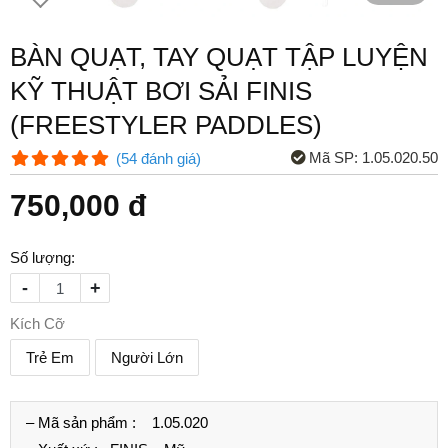
BÀN QUẠT, TAY QUẠT TẬP LUYỆN
KỸ THUẬT BƠI SẢI FINIS
(FREESTYLER PADDLES)
Mã SP:
1.05.020.50
(
54
đánh giá
)
750,000 đ
Số lượng:
-
+
Kích Cỡ
Trẻ Em
Người Lớn
– Mã sản phẩm :
1.05.020