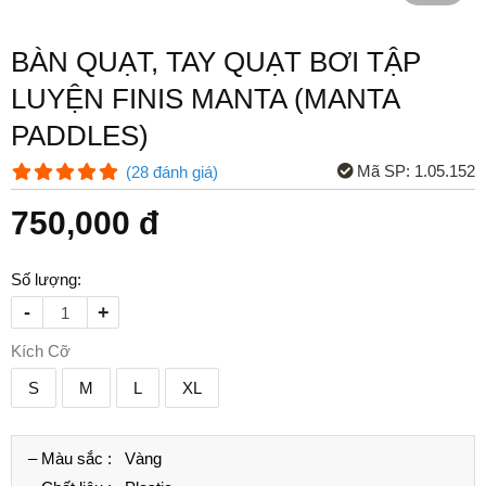
BÀN QUẠT, TAY QUẠT BƠI TẬP
LUYỆN FINIS MANTA (MANTA
PADDLES)
Mã SP:
1.05.152
(
28
đánh giá
)
750,000 đ
Số lượng:
-
+
Kích Cỡ
S
M
L
XL
– Màu sắc :
Vàng