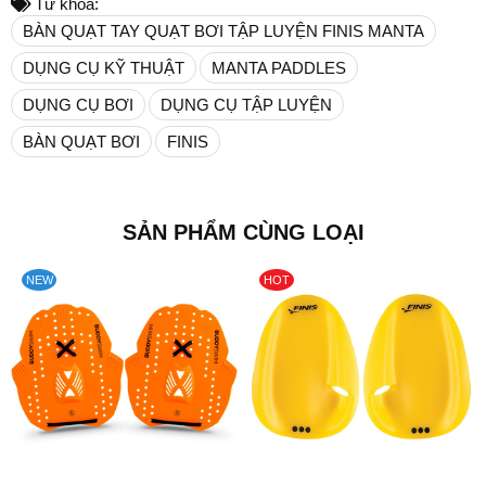
Từ khóa:
BÀN QUẠT TAY QUẠT BƠI TẬP LUYỆN FINIS MANTA
DỤNG CỤ KỸ THUẬT
MANTA PADDLES
DỤNG CỤ BƠI
DỤNG CỤ TẬP LUYỆN
BÀN QUẠT BƠI
FINIS
SẢN PHẨM CÙNG LOẠI
NEW
HOT