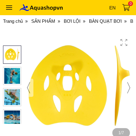
0
EN
Trang chủ
SẢN PHẨM
BƠI LỘI
BÀN QUẠT BƠI
BÀ
1/7