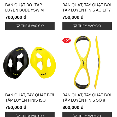
BÀN QUẠT BƠI TẬP
BÀN QUẠT, TAY QUẠT BƠI
LUYỆN BUDDYSWIM
TẬP LUYỆN FINIS AGILITY
POWER (POWER
FLOATING (AGILITY
700,000 đ
750,000 đ
PADDLE)
PADDLES FLOATING)
THÊM VÀO GIỎ
THÊM VÀO GIỎ
HOT
BÀN QUẠT, TAY QUẠT BƠI
BÀN QUẠT, TAY QUẠT BƠI
TẬP LUYỆN FINIS ISO
TẬP LUYỆN FINIS SỐ 8
(ISO PADDLES)
(FOREARM FULCRUMS
750,000 đ
800,000 đ
PADDLES)
THÊM VÀO GIỎ
THÊM VÀO GIỎ