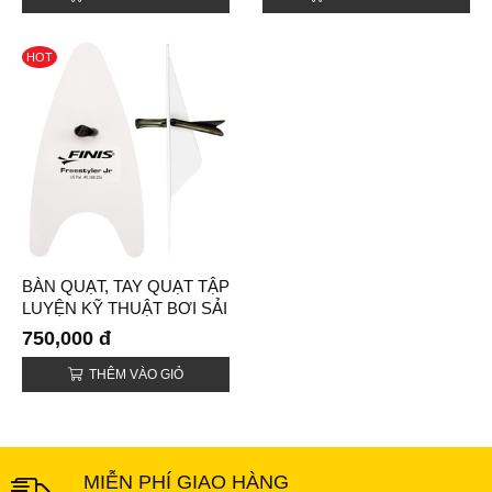
HOT
BÀN QUẠT, TAY QUẠT TẬP
LUYỆN KỸ THUẬT BƠI SẢI
FINIS (FREESTYLER
750,000 đ
PADDLES)
THÊM VÀO GIỎ
MIỄN PHÍ GIAO HÀNG