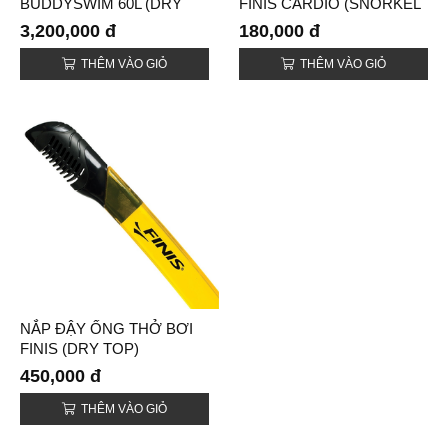
BUDDYSWIM 60L (DRY
FINIS CARDIO (SNORKEL
DUFFLE BAG)
CARDIO CAP)
3,200,000 đ
180,000 đ
THÊM VÀO GIỎ
THÊM VÀO GIỎ
NẮP ĐẬY ỐNG THỞ BƠI
FINIS (DRY TOP)
450,000 đ
THÊM VÀO GIỎ