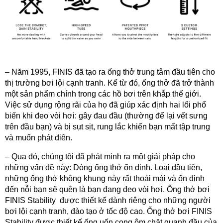
– Năm 1995, FINIS đã tạo ra ống thở trung tâm đầu tiên cho
thị trường bơi lội cạnh tranh. Kể từ đó, ống thở đã trở thành
một sản phẩm chính trong các hồ bơi trên khắp thế giới.
Việc sử dụng rộng rãi của họ đã giúp xác định hai lổi phổ
biến khi đeo vòi hơi: gây đau đầu (thường để lại vết sưng
trên đầu bạn) và bị sụt sịt, rung lắc khiến bạn mất tập trung
và muốn phát điên.
– Qua đó, chúng tôi đã phát minh ra một giải pháp cho
những vấn đề này: Dòng ống thở ổn định. Loại đầu tiên,
những ống thở không khung này rất thoải mái và ổn định
đến nỗi bạn sẽ quên là bạn đang đeo vòi hơi.
Ống thở bơi
FINIS Stability
​​được thiết kế dành riêng cho những người
bơi lội cạnh tranh, đào tạo ở tốc độ cao.
Ống thở bơi FINIS
Stability
được thiết kế ống uốn cong ôm chặt quanh đầu của