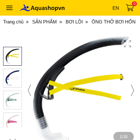
0
EN
Trang chủ
SẢN PHẨM
BƠI LỘI
ỐNG THỞ BƠI HỔN HỢ
1/16