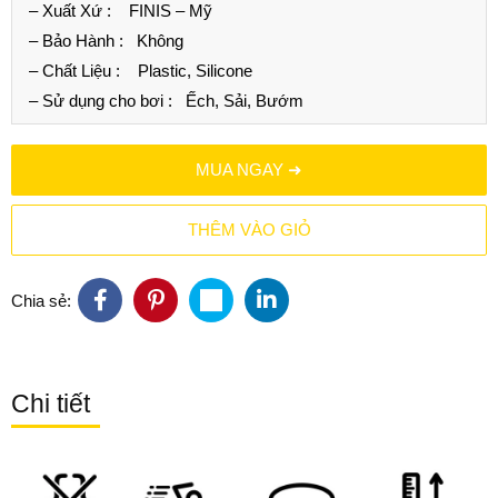
– Xuất Xứ :
FINIS – Mỹ
– Bảo Hành :
Không
– Chất Liệu :
Plastic, Silicone
– Sử dụng cho bơi :
Ếch, Sải, Bướm
MUA NGAY ➜
THÊM VÀO GIỎ
Chia sẻ:
Chi tiết