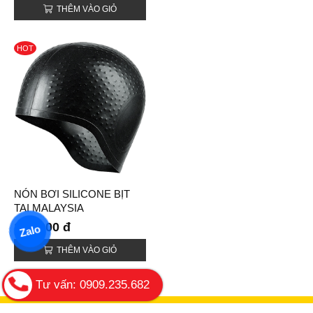
THÊM VÀO GIỎ
HOT
NÓN BƠI SILICONE BỊT
TAI MALAYSIA
190,000 đ
Zalo
THÊM VÀO GIỎ
Tư vấn: 0909.235.682