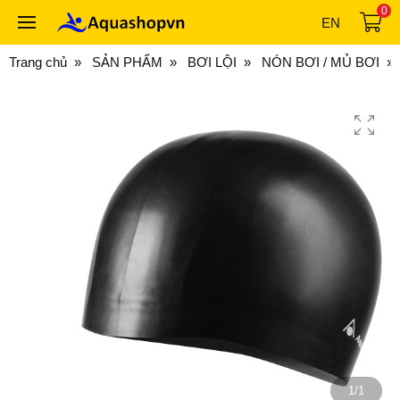
0
EN
Trang chủ
SẢN PHẨM
BƠI LỘI
NÓN BƠI / MỦ BƠI
1/1