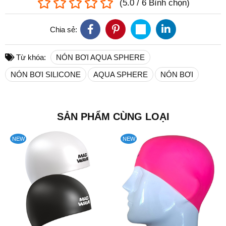
(
5.0
/
6
Bình chọn
)
Chia sẻ:
Từ khóa:
NÓN BƠI AQUA SPHERE
NÓN BƠI SILICONE
AQUA SPHERE
NÓN BƠI
SẢN PHẨM CÙNG LOẠI
NEW
NEW