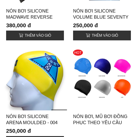
NÓN BƠI SILICONE
NÓN BƠI SILICONE
MADWAVE REVERSE
VOLUME BLUE SEVENTY
CHAMPION
380,000 đ
250,000 đ
THÊM VÀO GIỎ
THÊM VÀO GIỎ
HOT
NÓN BƠI SILICONE
NÓN BƠI, MŨ BƠI ĐỒNG
ARENA MOULDED - 004
PHỤC THEO YÊU CẦU
250,000 đ