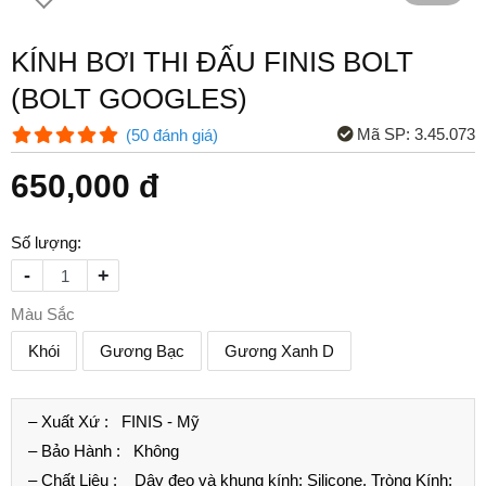
KÍNH BƠI THI ĐẤU FINIS BOLT
(BOLT GOOGLES)
Mã SP:
3.45.073
(
50
đánh giá
)
650,000 đ
Số lượng:
-
+
Màu Sắc
Khói
Gương Bạc
Gương Xanh D
– Xuất Xứ :
FINIS - Mỹ
– Bảo Hành :
Không
– Chất Liệu :
Dây đeo và khung kính: Silicone, Tròng Kính: