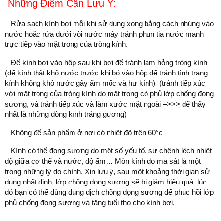
Những Điểm Cần Lưu Ý:
– Rửa sạch kính bơi mỗi khi sử dụng xong bằng cách nhúng vào
nước hoặc rửa dưới vòi nước máy tránh phun tia nước mạnh
trực tiếp vào mặt trong của tròng kính.
– Để kính bơi vào hộp sau khi bơi để tránh làm hỏng tròng kính
(để kính thật khô nước trước khi bỏ vào hộp để tránh tình trạng
kính không khô nước gây ẩm mốc và hư kính) (tránh tiếp xúc
với mặt trong của tròng kính do mặt trong có phủ lớp chống đọng
sương, và tránh tiếp xúc và làm xước mặt ngoài –>>> dể thấy
nhất là những dòng kính tráng gương)
– Không để sản phẩm ở nơi có nhiệt độ trên 60°c
– Kính có thể đọng sương do một số yếu tố, sự chênh lệch nhiệt
độ giữa cơ thể và nước, độ ẩm… Mòn kính do ma sát là một
trong những lý do chính. Xin lưu ý, sau một khoảng thời gian sử
dụng nhất định, lớp chống đọng sương sẽ bị giảm hiệu quả. lúc
đó bạn có thể dùng dung dịch chống đọng sương để phục hồi lớp
phủ chống đọng sương và tăng tuổi thọ cho kính bơi.