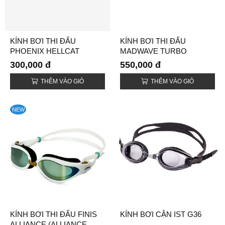
KÍNH BƠI THI ĐẤU
KÍNH BƠI THI ĐẤU
PHOENIX HELLCAT
MADWAVE TURBO
RACER II RAINBOW
300,000 đ
550,000 đ
THÊM VÀO GIỎ
THÊM VÀO GIỎ
NEW
KÍNH BƠI THI ĐẤU FINIS
KÍNH BƠI CẬN IST G36
ALLIANCE (ALLIANCE