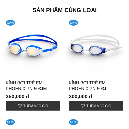
SẢN PHẨM CÙNG LOẠI
NEW
NEW
KÍNH BƠI TRẺ EM
KÍNH BƠI TRẺ EM
PHOENIX PN-503JM
PHOENIX PN-503J
TRÁNG GƯƠNG
350,000 đ
300,000 đ
THÊM VÀO GIỎ
THÊM VÀO GIỎ
NEW
NEW