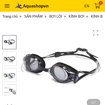
0
EN
Trang chủ
SẢN PHẨM
BƠI LỘI
KÍNH BƠI
KÍNH BƠ
1/7