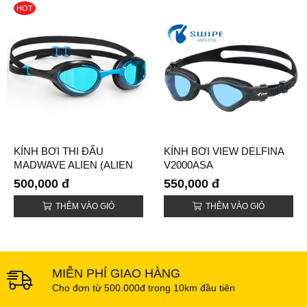
HOT
KÍNH BƠI THI ĐẤU
KÍNH BƠI VIEW DELFINA
MADWAVE ALIEN (ALIEN
V2000ASA
GOGGLES)
500,000 đ
550,000 đ
THÊM VÀO GIỎ
THÊM VÀO GIỎ
MIỄN PHÍ GIAO HÀNG
Cho đơn từ 500.000đ trong 10km đầu tiên