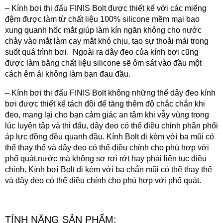
–
Kính bơi thi đấu FINIS Bolt
được thiết kế với các miếng
đệm được làm từ chất liệu 100% silicone mềm mại bao
xung quanh hốc mắt giúp làm kín ngăn không cho nước
chảy vào mắt làm cay mắt khó chịu, tạo sự thoải mái trong
suốt quá trình bơi. Ngoài ra dây đeo của kính bơi cũng
được làm bằng chất liệu silicone sẽ ôm sát vào đầu một
cách êm ái không làm bạn đau đầu.
–
Kính bơi thi đấu FINIS Bolt
không những thế dây đeo kính
bơi được thiết kế tách đôi để tăng thêm độ chắc chắn khi
đeo, mang lại cho bạn cảm giác an tâm khi vẫy vùng trong
lúc luyện tập và thi đấu, dây đeo có thể điều chỉnh phân phối
áp lực đồng đều quanh đầu. Kính Bolt đi kèm với ba mũi có
thể thay thế và dây đeo có thể điều chỉnh cho phù hợp với
phổ quát.nước mà không sợ rơi rớt hay phải liên tục điều
chỉnh. Kính bơi Bolt đi kèm với ba chắn mũi có thể thay thế
và dây đeo có thể điều chỉnh cho phù hợp với phổ quát.
TÍNH NĂNG SẢN PHẨM: