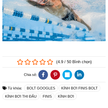
(
4.9
/
50
Bình chọn
)
Chia sẻ:
Từ khóa:
BOLT GOOGLES
KÍNH BƠI FINIS BOLT
KÍNH BƠI THI ĐẤU
FINIS
KÍNH BƠI