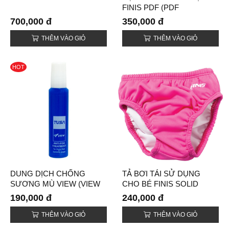
FINIS PDF (PDF
REPLACEMENT STRAP
700,000 đ
350,000 đ
SET)
THÊM VÀO GIỎ
THÊM VÀO GIỎ
HOT
DUNG DỊCH CHỐNG
TẢ BƠI TÁI SỬ DỤNG
SƯƠNG MÙ VIEW (VIEW
CHO BÉ FINIS SOLID
SUPER ANTI-FOG
(REUSABLE SWIM
190,000 đ
240,000 đ
TREATMENT)
DIAPERS)
THÊM VÀO GIỎ
THÊM VÀO GIỎ