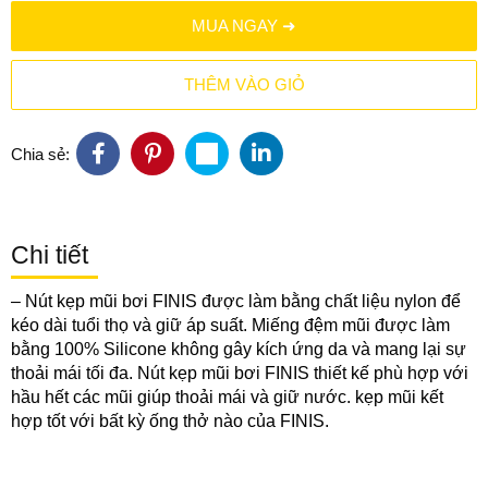
MUA NGAY ➜
THÊM VÀO GIỎ
Chia sẻ:
Chi tiết
–
Nút kẹp mũi bơi FINIS
được làm bằng chất liệu nylon để
kéo dài tuổi thọ và giữ áp suất. Miếng đệm mũi được làm
bằng 100% Silicone không gây kích ứng da và mang lại sự
thoải mái tối đa.
Nút kẹp mũi bơi FINIS
thiết kế phù hợp với
hầu hết các mũi giúp thoải mái và giữ nước. kẹp mũi kết
hợp tốt với bất kỳ ống thở nào của FINIS.