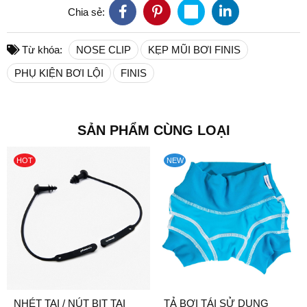
Chia sẻ:
Từ khóa:
NOSE CLIP
KẸP MŨI BƠI FINIS
PHỤ KIỆN BƠI LỘI
FINIS
SẢN PHẨM CÙNG LOẠI
HOT
NEW
NHÉT TAI / NÚT BỊT TAI
TẢ BƠI TÁI SỬ DỤNG