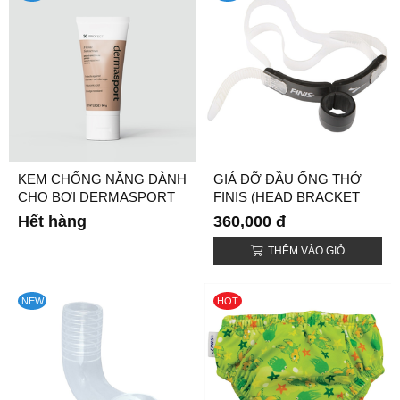
KEM CHỐNG NẮNG DÀNH
GIÁ ĐỠ ĐẦU ỐNG THỞ
CHO BƠI DERMASPORT
FINIS (HEAD BRACKET
REPLACEMENT)
Hết hàng
360,000 đ
THÊM VÀO GIỎ
NEW
HOT