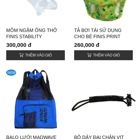
MỒM NGẬM ỐNG THỞ
TẢ BƠI TÁI SỬ DỤNG
FINIS STABILITY
CHO BÉ FINIS PRINT
(REUSABLE SWIM
300,000 đ
260,000 đ
DIAPERS)
THÊM VÀO GIỎ
THÊM VÀO GIỎ
NEW
BALO LƯỚI MADWAVE
BỘ DÂY ĐAI CHÂN VỊT