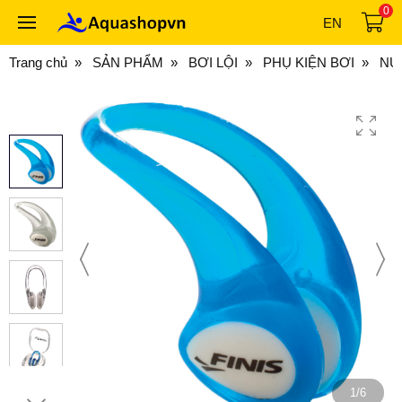
0
EN
Trang chủ
SẢN PHẨM
BƠI LỘI
PHỤ KIỆN BƠI
NÚT
1/6