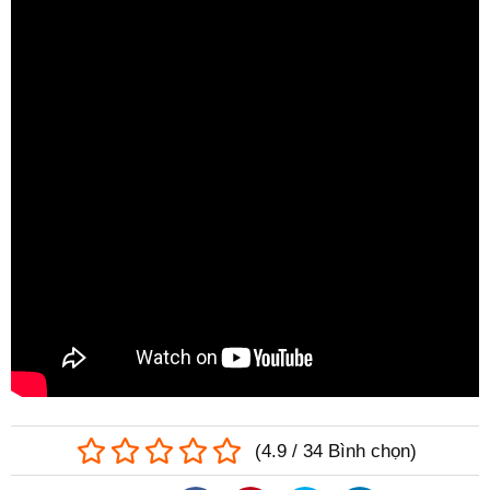
(
4.9
/
34
Bình chọn
)