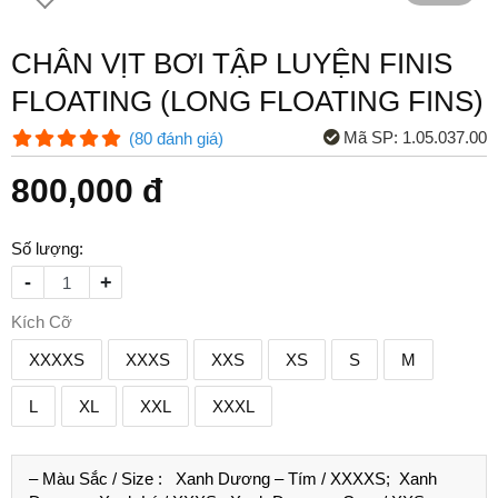
CHÂN VỊT BƠI TẬP LUYỆN FINIS
FLOATING (LONG FLOATING FINS)
Mã SP:
1.05.037.00
(
80
đánh giá
)
800,000 đ
Số lượng:
-
+
Kích Cỡ
XXXXS
XXXS
XXS
XS
S
M
L
XL
XXL
XXXL
– Màu Sắc / Size :
Xanh Dương – Tím /
XXXXS
; Xanh