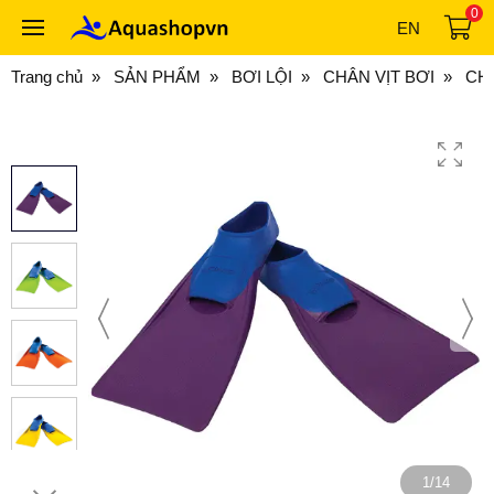
0
EN
Trang chủ
SẢN PHẨM
BƠI LỘI
CHÂN VỊT BƠI
CH
1/14