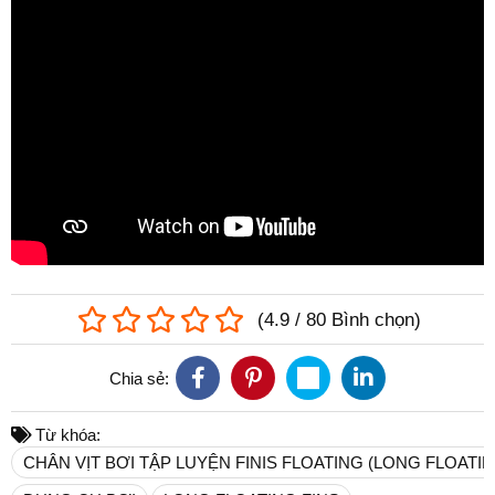
(
4.9
/
80
Bình chọn
)
Chia sẻ:
Từ khóa:
CHÂN VỊT BƠI TẬP LUYỆN FINIS FLOATING (LONG FLOATIN