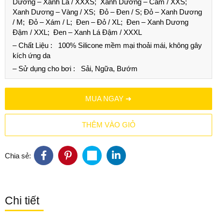
Dương – Xanh Lá /
XXXS
; Xanh Dương – Cam /
XXS
;
Xanh Dương – Vàng /
XS
; Đỏ – Đen /
S
; Đỏ – Xanh Dương
/
M
; Đỏ – Xám /
L
; Đen – Đỏ /
XL
; Đen – Xanh Dương
Đậm /
XXL
; Đen – Xanh Lá Đậm /
XXXL
– Chất Liệu :
100% Silicone mềm mại thoải mái, không gây
kích ứng da
– Sử dụng cho bơi :
Sải, Ngữa, Bướm
MUA NGAY ➜
THÊM VÀO GIỎ
Chia sẻ:
Chi tiết