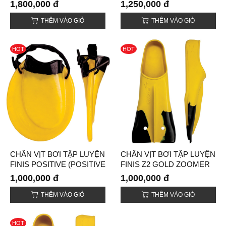
2 FINS)
1,800,000 đ
1,250,000 đ
THÊM VÀO GIỎ
THÊM VÀO GIỎ
HOT
HOT
CHÂN VỊT BƠI TẬP LUYỆN
CHÂN VỊT BƠI TẬP LUYỆN
FINIS POSITIVE (POSITIVE
FINIS Z2 GOLD ZOOMER
DRIVE FINS)
(Z2 GOLD ZOOMER FINS)
1,000,000 đ
1,000,000 đ
THÊM VÀO GIỎ
THÊM VÀO GIỎ
HOT