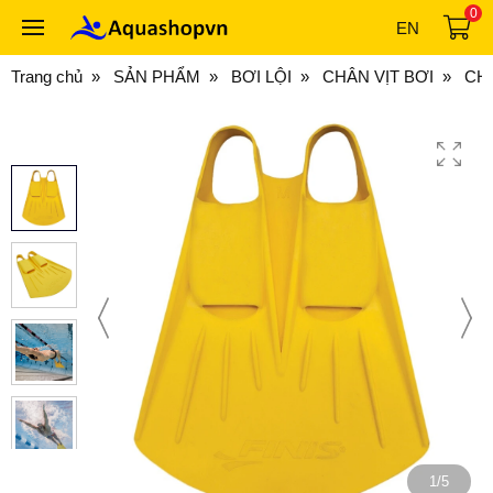
0
EN
Trang chủ
SẢN PHẨM
BƠI LỘI
CHÂN VỊT BƠI
CH
1/5