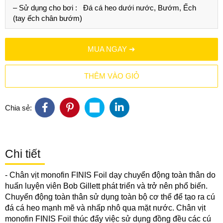
– Sử dụng cho bơi :
Đá cá heo dưới nước, Bướm, Ếch
(tay ếch chân bướm)
MUA NGAY ➜
THÊM VÀO GIỎ
Chia sẻ:
Chi tiết
-
Chân vịt monofin FINIS Foil
dạy chuyển động toàn thân do
huấn luyện viên Bob Gillett phát triển và trở nên phổ biến.
Chuyển động toàn thân sử dụng toàn bộ cơ thể để tạo ra cú
đá cá heo mạnh mẽ và nhấp nhô qua mặt nước.
Chân vịt
monofin FINIS Foil
thúc đẩy việc sử dụng đồng đều các cú