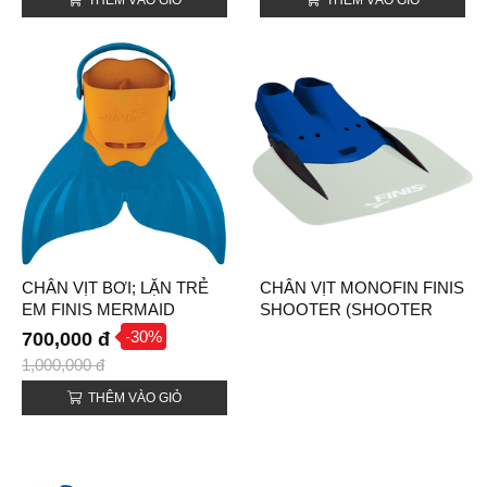
CHÂN VỊT BƠI; LẶN TRẺ
CHÂN VỊT MONOFIN FINIS
EM FINIS MERMAID
SHOOTER (SHOOTER
(MERMAID MONOFIN)
MONOFIN)
-30%
700,000 đ
1,000,000 đ
THÊM VÀO GIỎ