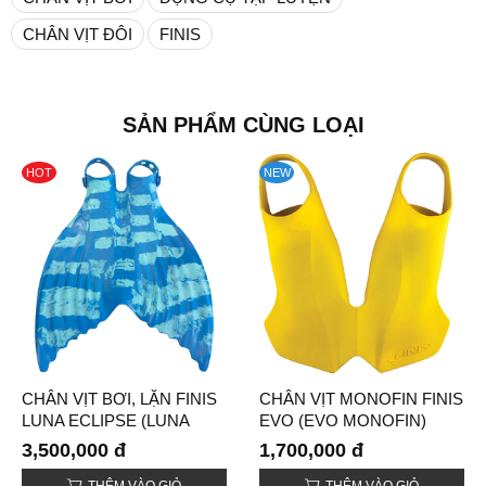
CHÂN VỊT ĐÔI
FINIS
SẢN PHẨM CÙNG LOẠI
HOT
NEW
CHÂN VỊT BƠI, LẶN FINIS
CHÂN VỊT MONOFIN FINIS
LUNA ECLIPSE (LUNA
EVO (EVO MONOFIN)
ECLIPSE MONOFIN)
3,500,000 đ
1,700,000 đ
THÊM VÀO GIỎ
THÊM VÀO GIỎ