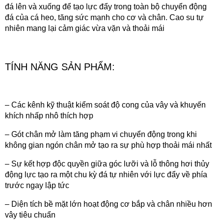
đá lên và xuống để tạo lực đẩy trong toàn bộ chuyển động
đá của cá heo, tăng sức mạnh cho cơ và chân. Cao su tự
nhiên mang lại cảm giác vừa vặn và thoải mái
TÍNH NĂNG SẢN PHẨM:
– Các kênh kỹ thuật kiểm soát độ cong của vây và khuyến
khích nhấp nhô thích hợp
– Gót chân mở làm tăng phạm vi chuyển động trong khi
không gian ngón chân mở tạo ra sự phù hợp thoải mái nhất
– Sự kết hợp độc quyền giữa góc lưỡi và lỗ thông hơi thủy
động lực tạo ra một chu kỳ đá tự nhiên với lực đẩy về phía
trước ngay lập tức
– Diện tích bề mặt lớn hoạt động cơ bắp và chân nhiều hơn
vây tiêu chuẩn