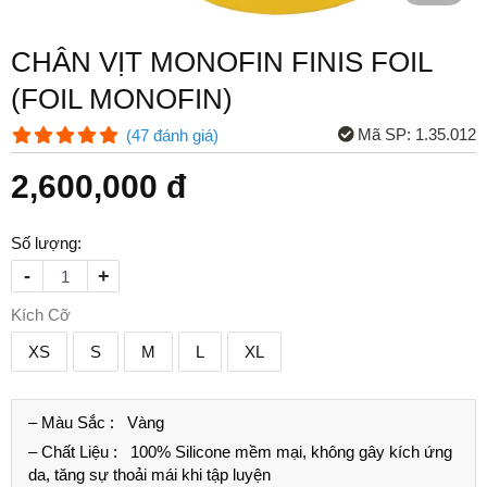
CHÂN VỊT MONOFIN FINIS FOIL
(FOIL MONOFIN)
Mã SP:
1.35.012
(
47
đánh giá
)
2,600,000 đ
Số lượng:
-
+
Kích Cỡ
XS
S
M
L
XL
– Màu Sắc :
Vàng
– Chất Liệu :
100% Silicone mềm mại, không gây kích ứng
da, tăng sự thoải mái khi tập luyện